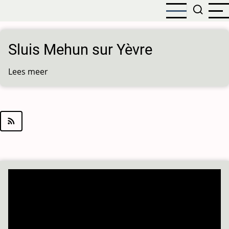
Overslaan
en
naar
de
Sluis Mehun sur Yèvre
inhoud
gaan
Lees meer
over
Sluis
Mehun
sur
Yèvre