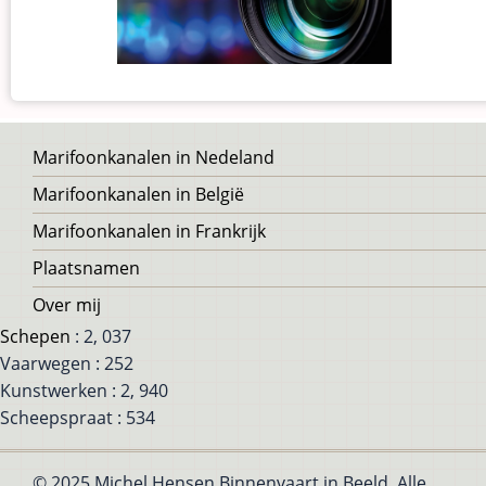
Voet
Marifoonkanalen in Nedeland
Marifoonkanalen in België
Marifoonkanalen in Frankrijk
Plaatsnamen
Over mij
Schepen
: 2, 037
Vaarwegen : 252
Kunstwerken : 2, 940
Scheepspraat : 534
© 2025 Michel Hensen Binnenvaart in Beeld, Alle