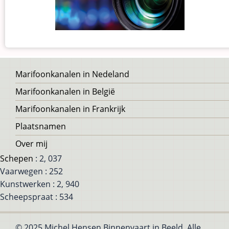
Voet
Marifoonkanalen in Nedeland
Marifoonkanalen in België
Marifoonkanalen in Frankrijk
Plaatsnamen
Over mij
Schepen
: 2, 037
Vaarwegen : 252
Kunstwerken : 2, 940
Scheepspraat : 534
© 2025 Michel Hensen Binnenvaart in Beeld, Alle