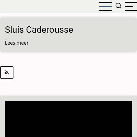
Overslaan
en
naar
de
Sluis Caderousse
inhoud
gaan
Lees meer
over
Sluis
Caderousse