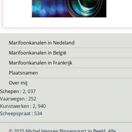
Voet
Marifoonkanalen in Nedeland
Marifoonkanalen in België
Marifoonkanalen in Frankrijk
Plaatsnamen
Over mij
Schepen
: 2, 037
Vaarwegen : 252
Kunstwerken : 2, 940
Scheepspraat : 534
© 2025 Michel Hensen Binnenvaart in Beeld, Alle