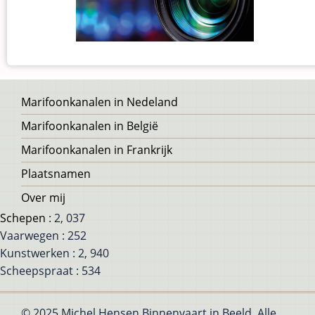
Voet
Marifoonkanalen in Nedeland
Marifoonkanalen in België
Marifoonkanalen in Frankrijk
Plaatsnamen
Over mij
Schepen
: 2, 037
Vaarwegen : 252
Kunstwerken : 2, 940
Scheepspraat : 534
© 2025 Michel Hensen Binnenvaart in Beeld, Alle