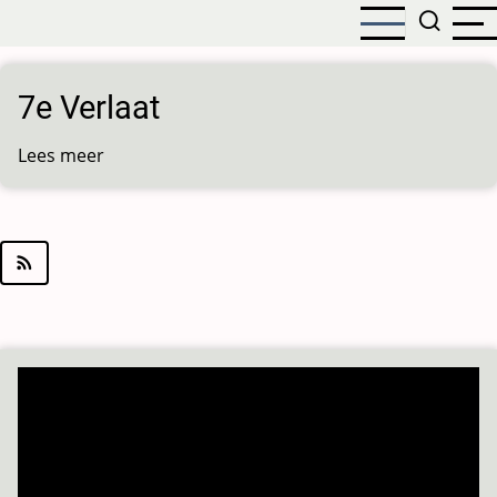
Overslaan
en
naar
de
7e Verlaat
inhoud
gaan
Lees meer
over
7e
Verlaat