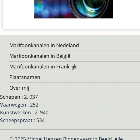
Voet
Marifoonkanalen in Nedeland
Marifoonkanalen in België
Marifoonkanalen in Frankrijk
Plaatsnamen
Over mij
Schepen
: 2, 037
Vaarwegen : 252
Kunstwerken : 2, 940
Scheepspraat : 534
© 2025 Michel Hensen Binnenvaart in Beeld, Alle