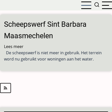
Overslaan
en
naar
de
Scheepswerf Sint Barbara
inhoud
gaan
Maasmechelen
Lees meer
over
De scheepswerf is niet meer in gebruik. Het terrein
Scheepswerf
word nu gebruikt voor woningen aan het water.
Sint
Barbara
Maasmechelen