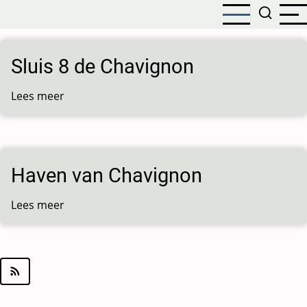
Overslaan
en
naar
de
Sluis 8 de Chavignon
inhoud
gaan
Lees meer
over
Sluis
8
de
Chavignon
Haven van Chavignon
Lees meer
over
Haven
van
Chavignon