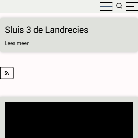
Overslaan
en
naar
de
Sluis 3 de Landrecies
inhoud
gaan
Lees meer
over
Sluis
3
de
Landrecies