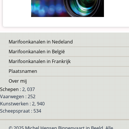
Voet
Marifoonkanalen in Nedeland
Marifoonkanalen in België
Marifoonkanalen in Frankrijk
Plaatsnamen
Over mij
Schepen
: 2, 037
Vaarwegen : 252
Kunstwerken : 2, 940
Scheepspraat : 534
© 2025 Michel Hensen Binnenvaart in Beeld, Alle