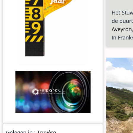
Het Stu
de buurt
Aveyron
In Frank
Gelegen in :
Truyère