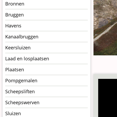
Menu
Bronnen
kunstwerken
Bruggen
op
kunstwerkpagina
Havens
Kanaalbruggen
Keersluizen
Laad en losplaatsen
Plaatsen
Pompgemalen
Scheepsliften
Scheepswerven
Sluizen