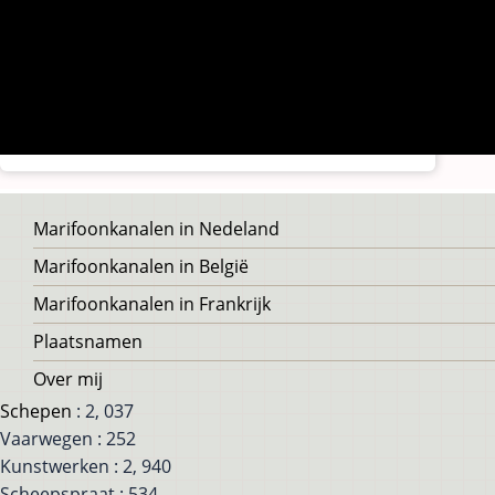
Voet
Marifoonkanalen in Nedeland
Marifoonkanalen in België
Marifoonkanalen in Frankrijk
Plaatsnamen
Over mij
Schepen
: 2, 037
Vaarwegen : 252
Kunstwerken : 2, 940
Scheepspraat : 534