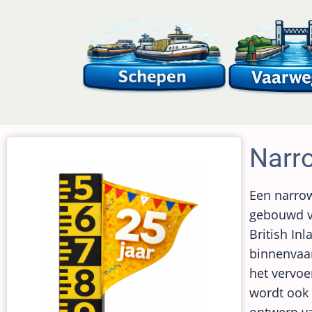
Overslaan
en
naar
de
inhoud
gaan
Narr
Een narrow
gebouwd vo
British In
binnenvaa
het vervoe
wordt ook 