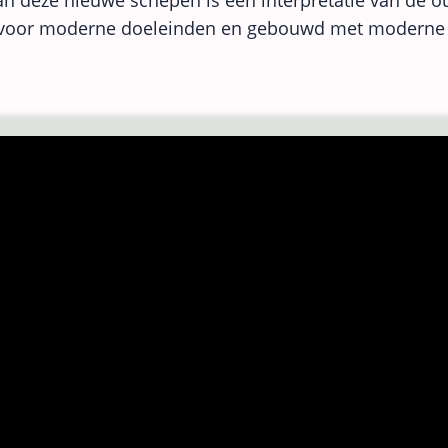
n deze nieuwe schepen is een interpretatie van de o
voor moderne doeleinden en gebouwd met moderne 