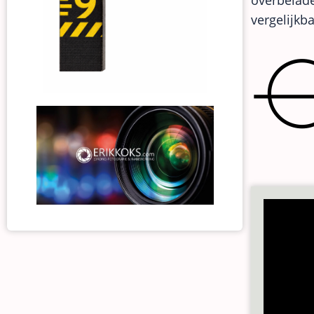
overbelade
vergelijkb