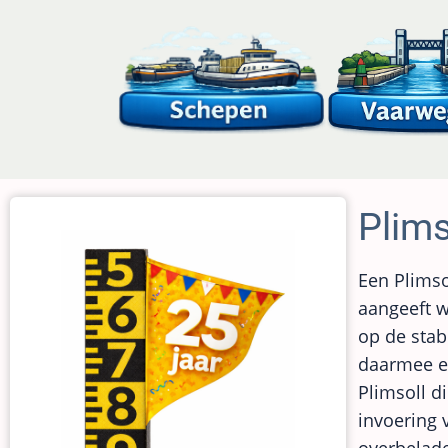
Overslaan
en
naar
de
inhoud
gaan
Plim
Een Plimso
aangeeft w
op de stabi
daarmee ee
Plimsoll d
invoering 