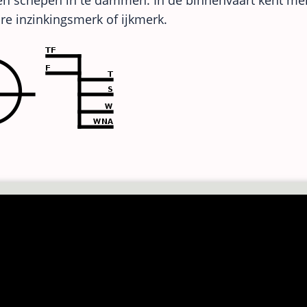
n schepen in te dammen. In de binnenvaart kent me
are inzinkingsmerk of ijkmerk.