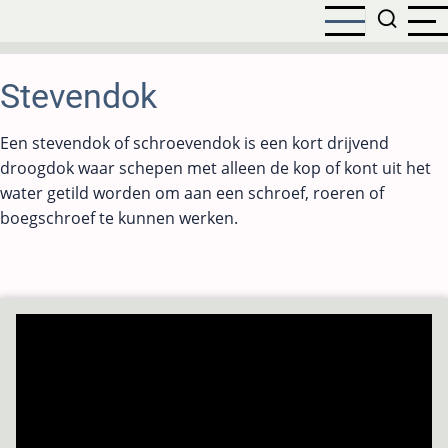
Overslaan
en
naar
de
Stevendok
inhoud
gaan
Een stevendok of schroevendok is een kort drijvend
droogdok waar schepen met alleen de kop of kont uit het
water getild worden om aan een schroef, roeren of
boegschroef te kunnen werken.