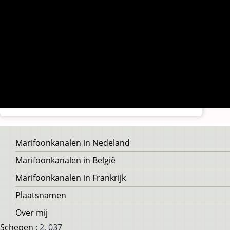
Voet
Marifoonkanalen in Nedeland
Marifoonkanalen in België
Marifoonkanalen in Frankrijk
Plaatsnamen
Over mij
Schepen
: 2, 037