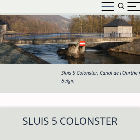
Overslaan
en
naar
de
inhoud
gaan
Sluis 5 Colonster, Canal de l'Ourthe 
België
SLUIS 5 COLONSTER