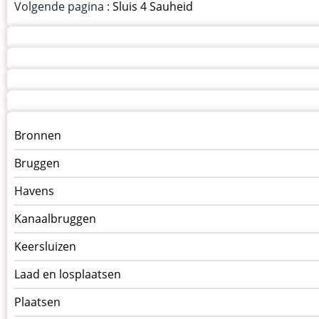
Volgende pagina :
Sluis 4 Sauheid
Menu
Bronnen
kunstwerken
Bruggen
op
kunstwerkpagina
Havens
Kanaalbruggen
Keersluizen
Laad en losplaatsen
Plaatsen