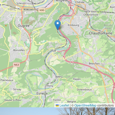
Leaflet
|
©
OpenStreetMap
contributors