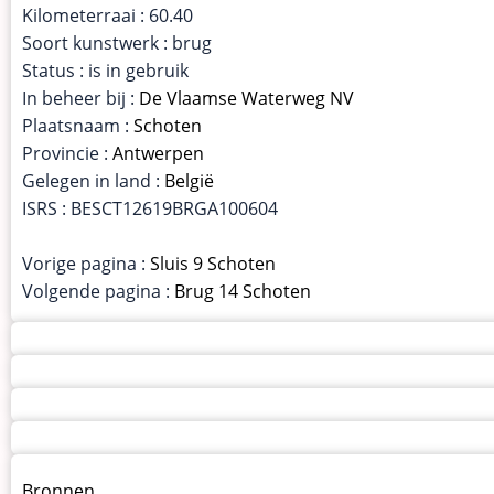
Kilometerraai : 60.40
Soort kunstwerk : brug
Status : is in gebruik
In beheer bij :
De Vlaamse Waterweg NV
Plaatsnaam :
Schoten
Provincie :
Antwerpen
Gelegen in land :
België
ISRS : BESCT12619BRGA100604
Vorige pagina :
Sluis 9 Schoten
Volgende pagina :
Brug 14 Schoten
Menu
Bronnen