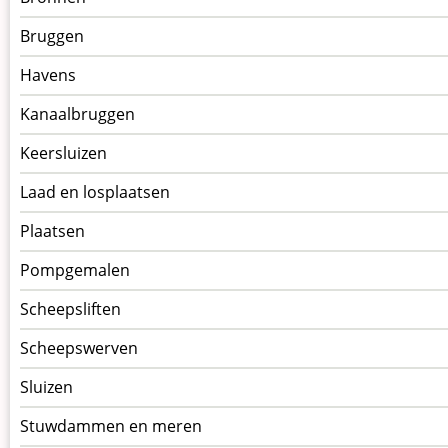
kunstwerken
Bruggen
op
kunstwerkpagina
Havens
Kanaalbruggen
Keersluizen
Laad en losplaatsen
Plaatsen
Pompgemalen
Scheepsliften
Scheepswerven
Sluizen
Stuwdammen en meren