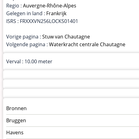
Regio :
Auvergne-Rhône-Alpes
Gelegen in land :
Frankrijk
ISRS : FRXXXVN256LOCKS01401
Vorige pagina :
Stuw van Chautagne
Volgende pagina :
Waterkracht centrale Chautagne
Verval : 10.00 meter
Menu
Bronnen
kunstwerken
Bruggen
op
kunstwerkpagina
Havens