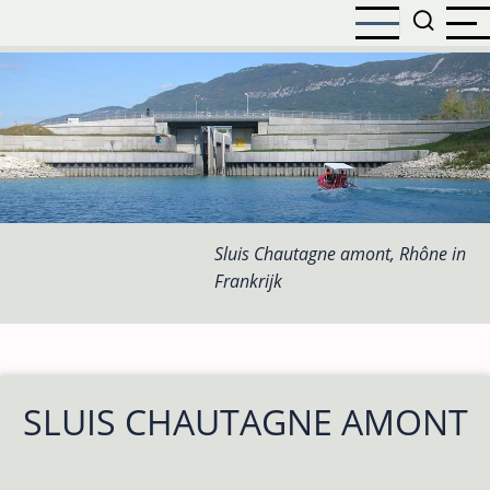
Overslaan
en
naar
de
inhoud
gaan
Sluis Chautagne amont, Rhône in
Frankrijk
SLUIS CHAUTAGNE AMONT