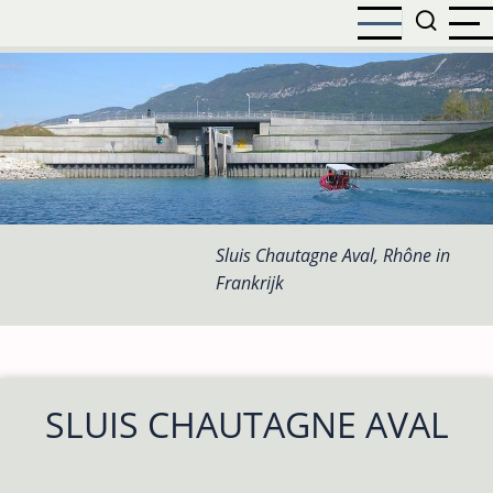
Overslaan
en
naar
de
inhoud
gaan
Sluis Chautagne Aval, Rhône in
Frankrijk
SLUIS CHAUTAGNE AVAL