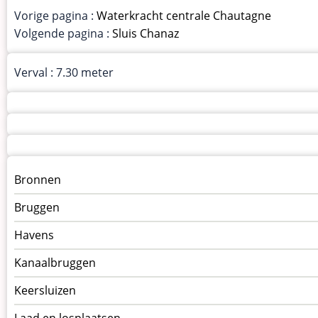
Vorige pagina :
Waterkracht centrale Chautagne
Volgende pagina :
Sluis Chanaz
Verval : 7.30 meter
Menu
Bronnen
kunstwerken
Bruggen
op
kunstwerkpagina
Havens
Kanaalbruggen
Keersluizen
Laad en losplaatsen