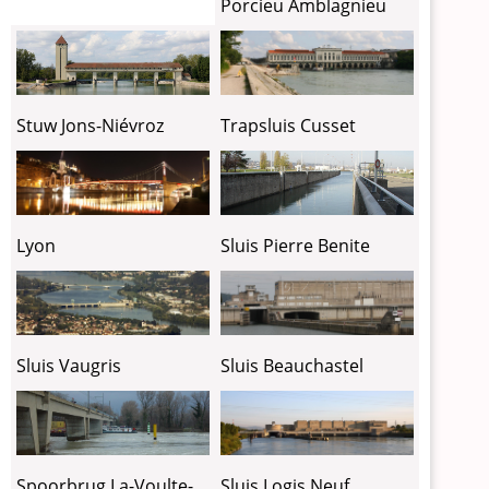
Porcieu Amblagnieu
Trapsluis Cusset
Stuw Jons-Niévroz
Sluis Pierre Benite
Lyon
Sluis Vaugris
Sluis Beauchastel
Spoorbrug La-Voulte-
Sluis Logis Neuf