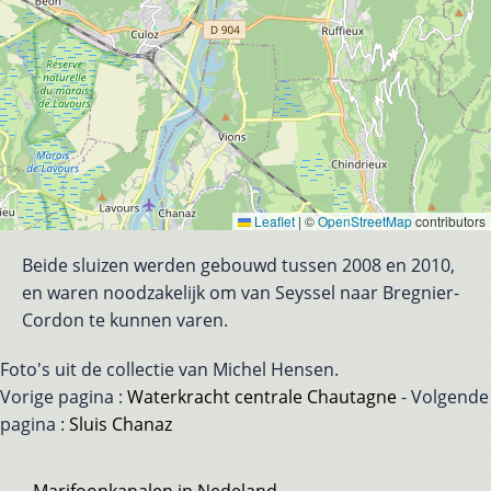
Leaflet
|
©
OpenStreetMap
contributors
Beide sluizen werden gebouwd tussen 2008 en 2010,
en waren noodzakelijk om van Seyssel naar Bregnier-
Cordon te kunnen varen.
Foto's uit de collectie van Michel Hensen.
Vorige pagina :
Waterkracht centrale Chautagne
- Volgende
pagina :
Sluis Chanaz
Voet
Marifoonkanalen in Nedeland