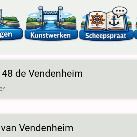
s 48 de Vendenheim
er
over
Sluis
48
de
Vendenheim
 van Vendenheim