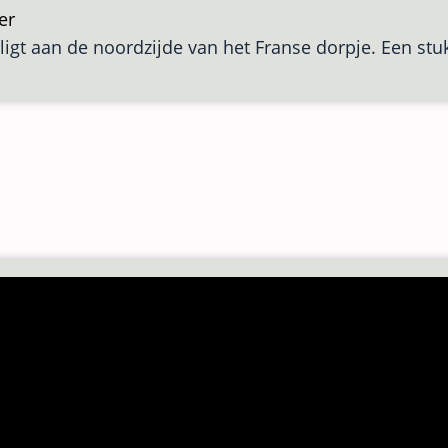
er
over
ligt aan de noordzijde van het Franse dorpje. Een stuk
Brug
van
Vendenheim