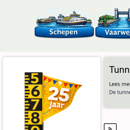
Overslaan
en
naar
de
inhoud
gaan
Tunn
Lees me
De tunne