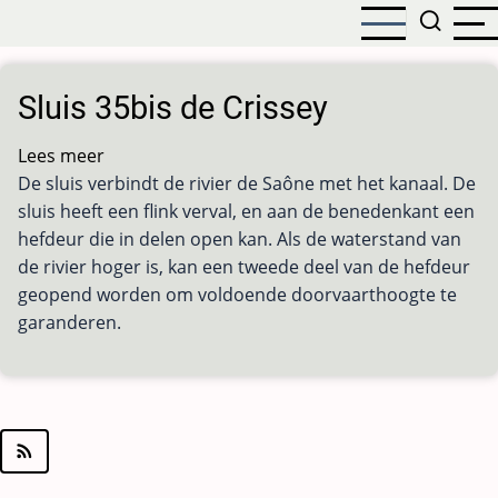
Overslaan
en
naar
de
Sluis 35bis de Crissey
inhoud
gaan
Lees meer
over
De sluis verbindt de rivier de Saône met het kanaal. De
Sluis
sluis heeft een flink verval, en aan de benedenkant een
35bis
hefdeur die in delen open kan. Als de waterstand van
de
de rivier hoger is, kan een tweede deel van de hefdeur
Crissey
geopend worden om voldoende doorvaarthoogte te
garanderen.