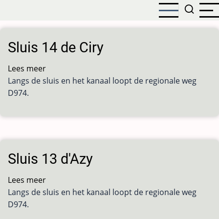
Overslaan
en
naar
de
Sluis 14 de Ciry
inhoud
gaan
Lees meer
over
Langs de sluis en het kanaal loopt de regionale weg
Sluis
D974.
14
de
Ciry
Sluis 13 d'Azy
Lees meer
over
Langs de sluis en het kanaal loopt de regionale weg
Sluis
D974.
13
d'Azy