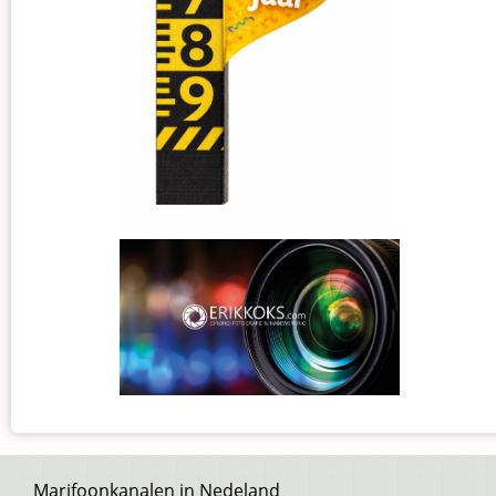
Voet
Marifoonkanalen in Nedeland