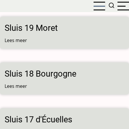
Overslaan
en
naar
de
Sluis 19 Moret
inhoud
gaan
Lees meer
over
Sluis
19
Moret
Sluis 18 Bourgogne
Lees meer
over
Sluis
18
Bourgogne
Sluis 17 d'Écuelles