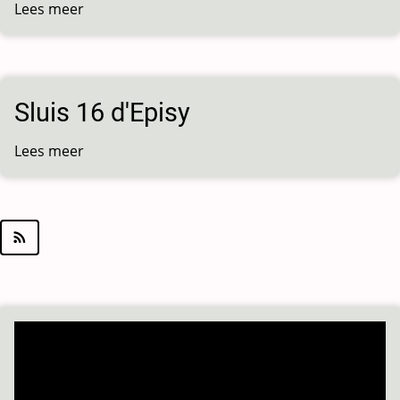
Lees meer
over
Sluis
17
d'Écuelles
Sluis 16 d'Episy
Lees meer
over
Sluis
16
d'Episy