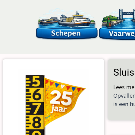
Overslaan
en
naar
de
inhoud
gaan
Slui
Lees me
Opvallen
is een h