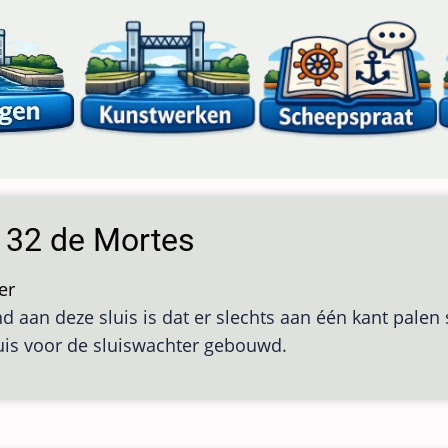
s 32 de Mortes
er
over
d aan deze sluis is dat er slechts aan één kant palen
Sluis
uis voor de sluiswachter gebouwd.
32
de
Mortes