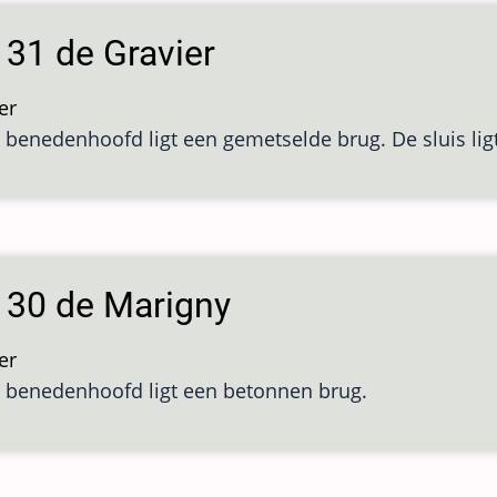
 31 de Gravier
er
over
 benedenhoofd ligt een gemetselde brug. De sluis ligt
Sluis
31
de
Gravier
s 30 de Marigny
er
over
 benedenhoofd ligt een betonnen brug.
Sluis
30
de
Marigny