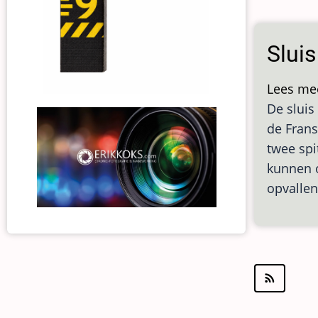
Slui
Lees me
De sluis
de Frans
twee spi
kunnen o
opvallen