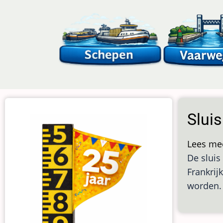
Overslaan
en
naar
de
inhoud
gaan
Slui
Lees me
De sluis
Frankrij
worden.