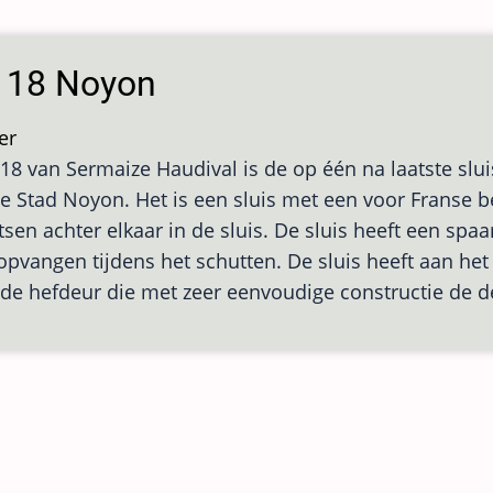
s 18 Noyon
er
over
 18 van Sermaize Haudival is de op één na laatste sluis
Sluis
e Stad Noyon. Het is een sluis met een voor Franse 
18
tsen achter elkaar in de sluis. De sluis heeft een sp
Noyon
pvangen tijdens het schutten. De sluis heeft aan h
de hefdeur die met zeer eenvoudige constructie de d