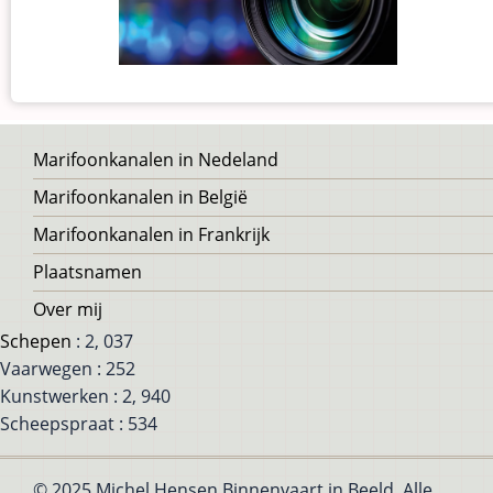
Voet
Marifoonkanalen in Nedeland
Marifoonkanalen in België
Marifoonkanalen in Frankrijk
Plaatsnamen
Over mij
Schepen
: 2, 037
Vaarwegen : 252
Kunstwerken : 2, 940
Scheepspraat : 534
© 2025 Michel Hensen Binnenvaart in Beeld, Alle