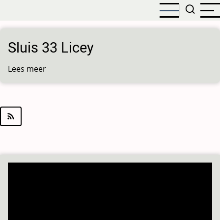
Overslaan
en
naar
de
Sluis 33 Licey
inhoud
gaan
Lees meer
over
Sluis
33
Licey