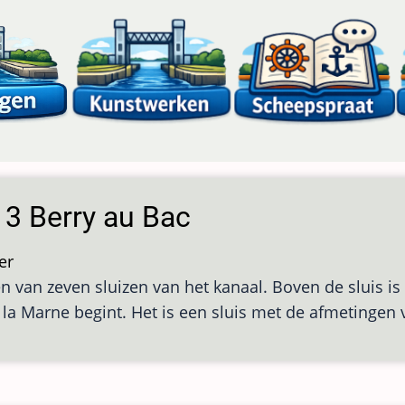
 3 Berry au Bac
er
over
én van zeven sluizen van het kanaal. Boven de sluis is
Sluis
à la Marne begint. Het is een sluis met de afmetingen
3
Berry
au
Bac