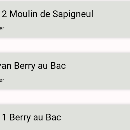
s 2 Moulin de Sapigneul
er
over
Sluis
2
Moulin
de
van Berry au Bac
Sapigneul
er
over
Silo
van
Berry
au
 1 Berry au Bac
Bac