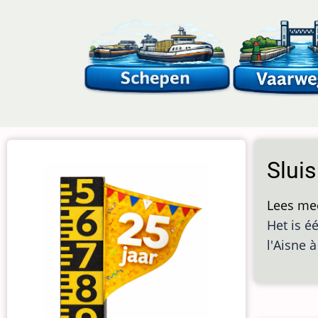
Overslaan
en
naar
de
inhoud
gaan
Sluis
Lees me
Het is é
l'Aisne 