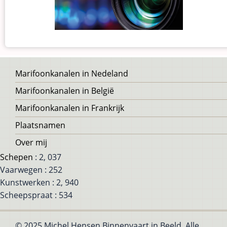
Voet
Marifoonkanalen in Nedeland
Marifoonkanalen in België
Marifoonkanalen in Frankrijk
Plaatsnamen
Over mij
Schepen
: 2, 037
Vaarwegen : 252
Kunstwerken : 2, 940
Scheepspraat : 534
© 2025 Michel Hensen Binnenvaart in Beeld, Alle