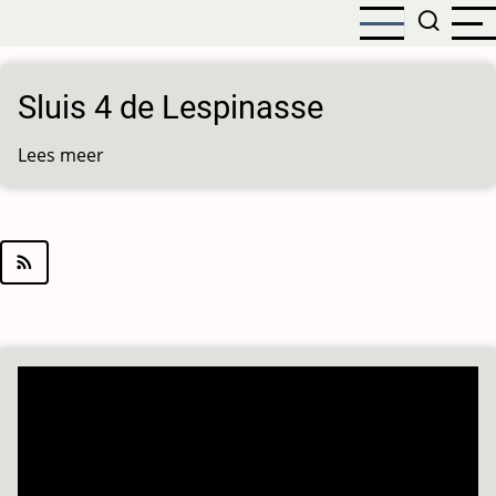
Overslaan
en
naar
de
Sluis 4 de Lespinasse
inhoud
gaan
Lees meer
over
Sluis
4
de
Lespinasse