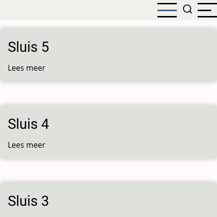
Overslaan
en
naar
de
Sluis 5
inhoud
gaan
Lees meer
over
Sluis
5
Sluis 4
Lees meer
over
Sluis
4
Sluis 3