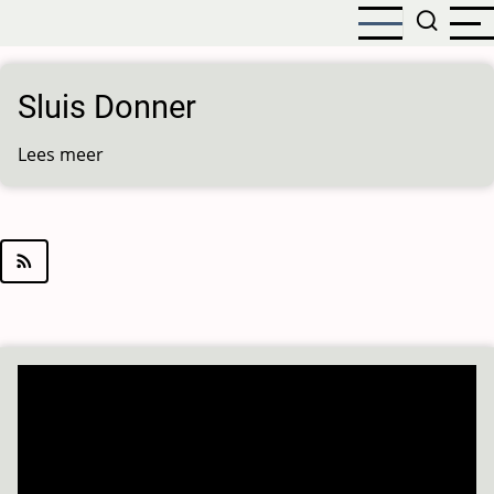
Overslaan
en
naar
de
Sluis Donner
inhoud
gaan
Lees meer
over
Sluis
Donner