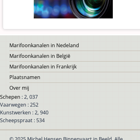
Voet
Marifoonkanalen in Nedeland
Marifoonkanalen in België
Marifoonkanalen in Frankrijk
Plaatsnamen
Over mij
Schepen
: 2, 037
Vaarwegen : 252
Kunstwerken : 2, 940
Scheepspraat : 534
© 2025 Michel Hensen Binnenvaart in Beeld, Alle