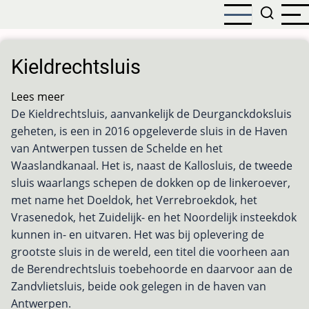
Overslaan
en
naar
de
Kieldrechtsluis
inhoud
gaan
Lees meer
over
De Kieldrechtsluis, aanvankelijk de Deurganckdoksluis
Kieldrechtsluis
geheten, is een in 2016 opgeleverde sluis in de Haven
van Antwerpen tussen de Schelde en het
Waaslandkanaal. Het is, naast de Kallosluis, de tweede
sluis waarlangs schepen de dokken op de linkeroever,
met name het Doeldok, het Verrebroekdok, het
Vrasenedok, het Zuidelijk- en het Noordelijk insteekdok
kunnen in- en uitvaren. Het was bij oplevering de
grootste sluis in de wereld, een titel die voorheen aan
de Berendrechtsluis toebehoorde en daarvoor aan de
Zandvlietsluis, beide ook gelegen in de haven van
Antwerpen.