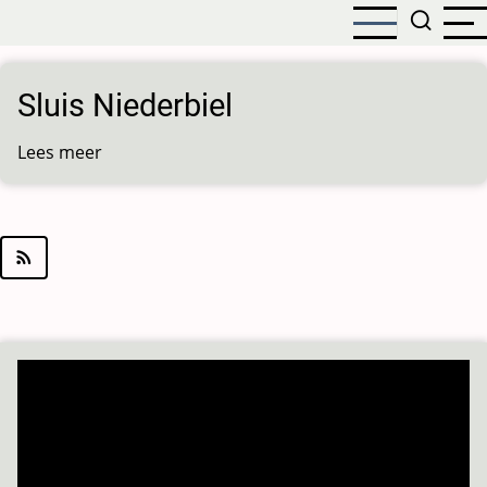
Overslaan
en
naar
de
Sluis Niederbiel
inhoud
gaan
Lees meer
over
Sluis
Niederbiel