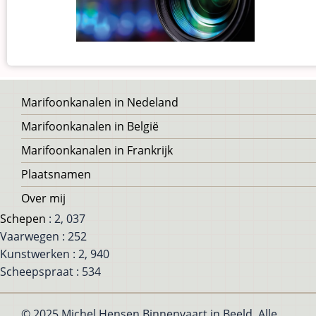
Voet
Marifoonkanalen in Nedeland
Marifoonkanalen in België
Marifoonkanalen in Frankrijk
Plaatsnamen
Over mij
Schepen
: 2, 037
Vaarwegen : 252
Kunstwerken : 2, 940
Scheepspraat : 534
© 2025 Michel Hensen Binnenvaart in Beeld, Alle