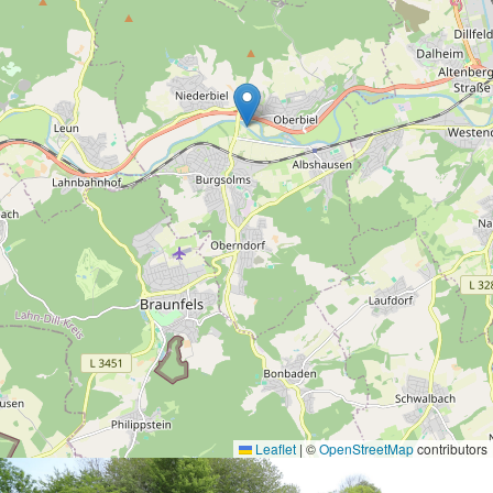
Leaflet
|
©
OpenStreetMap
contributors