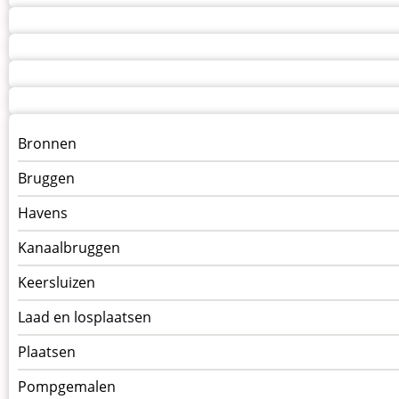
Menu
Bronnen
kunstwerken
Bruggen
op
kunstwerkpagina
Havens
Kanaalbruggen
Keersluizen
Laad en losplaatsen
Plaatsen
Pompgemalen