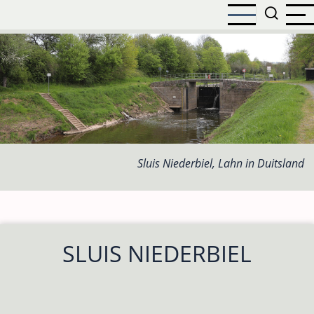
Overslaan
en
naar
de
inhoud
gaan
Sluis Niederbiel, Lahn in Duitsland
SLUIS NIEDERBIEL