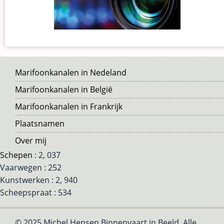
Voet
Marifoonkanalen in Nedeland
Marifoonkanalen in België
Marifoonkanalen in Frankrijk
Plaatsnamen
Over mij
Schepen
: 2, 037
Vaarwegen : 252
Kunstwerken : 2, 940
Scheepspraat : 534
© 2025 Michel Hensen Binnenvaart in Beeld, Alle