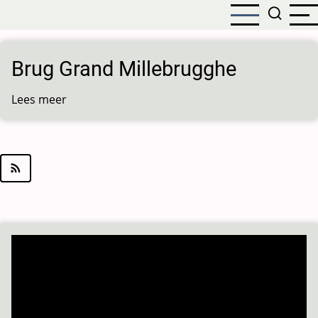
Overslaan
en
naar
de
Brug Grand Millebrugghe
inhoud
gaan
Lees meer
over
Brug
Grand
Millebrugghe