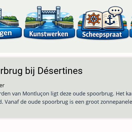
rbrug bij Désertines
er
over
den van Montluçon ligt deze oude spoorbrug. Het kana
Spoorbrug
. Vanaf de oude spoorbrug is een groot zonnepanele
bij
Désertines