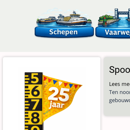
Overslaan
en
naar
de
inhoud
gaan
Spoo
Lees me
Ten noor
gebouwd