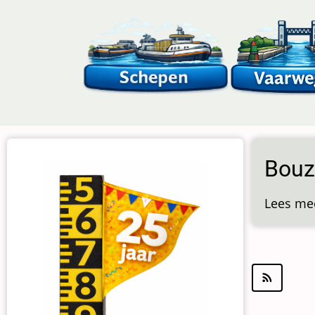
Overslaan
en
naar
de
inhoud
gaan
Bouz
Lees me