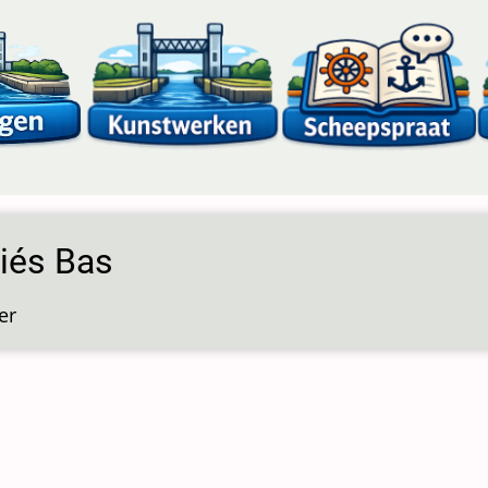
iés Bas
er
over
Bouziés
Bas