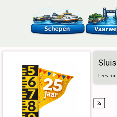
Overslaan
en
naar
de
inhoud
gaan
Sluis
Lees me