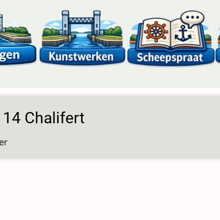
 14 Chalifert
er
over
Sluis
14
Chalifert