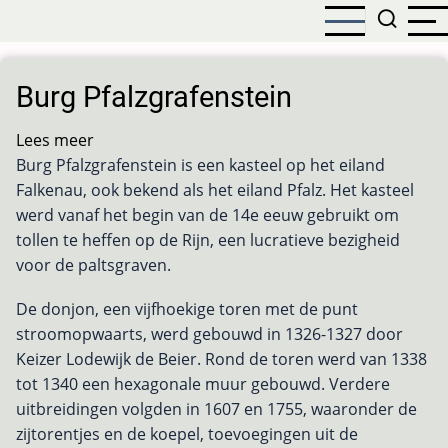
Overslaan
en
naar
de
Burg Pfalzgrafenstein
inhoud
gaan
Lees meer
over
Burg Pfalzgrafenstein is een kasteel op het eiland
Burg
Falkenau, ook bekend als het eiland Pfalz. Het kasteel
Pfalzgrafenstein
werd vanaf het begin van de 14e eeuw gebruikt om
tollen te heffen op de Rijn, een lucratieve bezigheid
voor de paltsgraven.
De donjon, een vijfhoekige toren met de punt
stroomopwaarts, werd gebouwd in 1326-1327 door
Keizer Lodewijk de Beier. Rond de toren werd van 1338
tot 1340 een hexagonale muur gebouwd. Verdere
uitbreidingen volgden in 1607 en 1755, waaronder de
zijtorentjes en de koepel, toevoegingen uit de