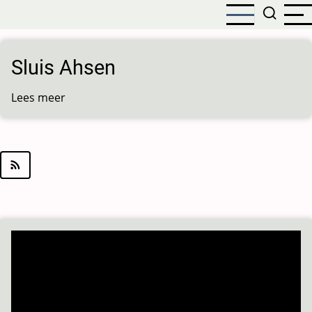
Overslaan
en
naar
de
Sluis Ahsen
inhoud
gaan
Lees meer
over
Sluis
Ahsen