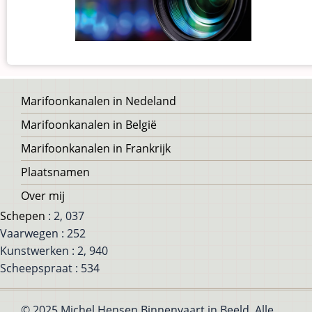
Voet
Marifoonkanalen in Nedeland
Marifoonkanalen in België
Marifoonkanalen in Frankrijk
Plaatsnamen
Over mij
Schepen
: 2, 037
Vaarwegen : 252
Kunstwerken : 2, 940
Scheepspraat : 534
© 2025 Michel Hensen Binnenvaart in Beeld, Alle