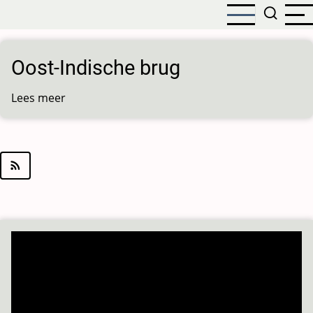
Overslaan
en
naar
de
Oost-Indische brug
inhoud
gaan
Lees meer
over
Oost-
Indische
brug