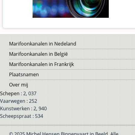
Voet
Marifoonkanalen in Nedeland
Marifoonkanalen in België
Marifoonkanalen in Frankrijk
Plaatsnamen
Over mij
Schepen
: 2, 037
Vaarwegen : 252
Kunstwerken : 2, 940
Scheepspraat : 534
© 2025 Michel Hensen Binnenvaart in Beeld, Alle