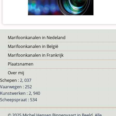
Voet
Marifoonkanalen in Nedeland
Marifoonkanalen in België
Marifoonkanalen in Frankrijk
Plaatsnamen
Over mij
Schepen
: 2, 037
Vaarwegen : 252
Kunstwerken : 2, 940
Scheepspraat : 534
© 2025 Michel Hensen Binnenvaart in Beeld, Alle