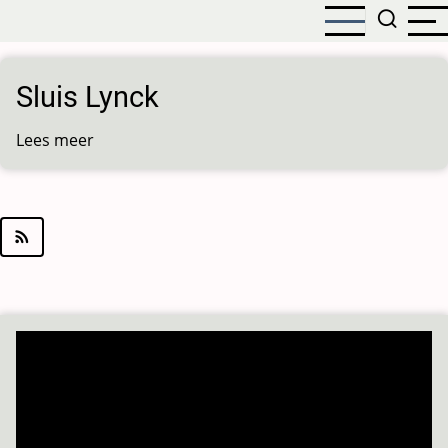
Overslaan
en
naar
de
Sluis Lynck
inhoud
gaan
Lees meer
over
Sluis
Lynck