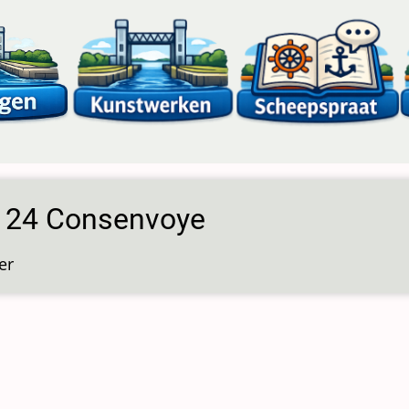
s 24 Consenvoye
er
over
Sluis
24
Consenvoye