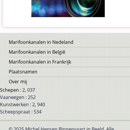
Voet
Marifoonkanalen in Nedeland
Marifoonkanalen in België
Marifoonkanalen in Frankrijk
Plaatsnamen
Over mij
Schepen
: 2, 037
Vaarwegen : 252
Kunstwerken : 2, 940
Scheepspraat : 534
© 2025 Michel Hensen Binnenvaart in Beeld, Alle