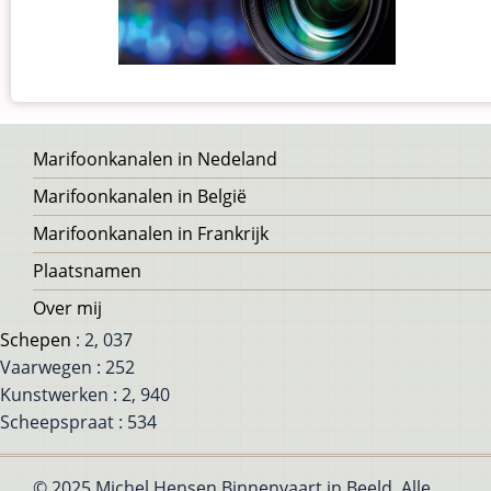
Voet
Marifoonkanalen in Nedeland
Marifoonkanalen in België
Marifoonkanalen in Frankrijk
Plaatsnamen
Over mij
Schepen
: 2, 037
Vaarwegen : 252
Kunstwerken : 2, 940
Scheepspraat : 534
© 2025 Michel Hensen Binnenvaart in Beeld, Alle