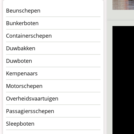
Menu
Beunschepen
Schepen
Bunkerboten
Containerschepen
Duwbakken
Duwboten
Kempenaars
Motorschepen
Overheidsvaartuigen
Passagiersschepen
Sleepboten