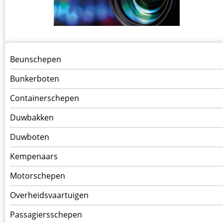
Menu
Beunschepen
Schepen
Bunkerboten
Containerschepen
Duwbakken
Duwboten
Kempenaars
Motorschepen
Overheidsvaartuigen
Passagiersschepen