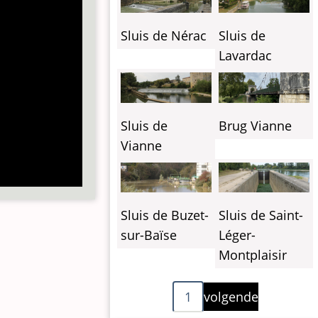
Sluis de Nérac
Sluis de
Lavardac
Sluis de
Brug Vianne
Vianne
Sluis de Buzet-
Sluis de Saint-
sur-Baïse
Léger-
Montplaisir
Paginering
Volgende
1
volgende
pagina