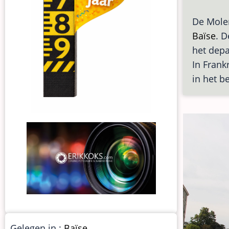
De Molen
Baïse
. D
het dep
In Frank
in het b
Gelegen in :
Baïse