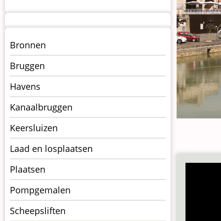
Menu
Bronnen
kunstwerken
Bruggen
op
kunstwerkpagina
Havens
Kanaalbruggen
Keersluizen
Laad en losplaatsen
Plaatsen
Pompgemalen
Scheepsliften