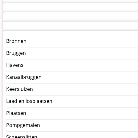
Menu
Bronnen
kunstwerken
Bruggen
op
kunstwerkpagina
Havens
Kanaalbruggen
Keersluizen
Laad en losplaatsen
Plaatsen
Pompgemalen
Scheepsliften