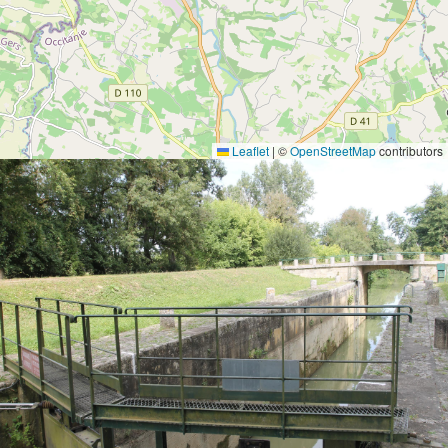
Leaflet
|
©
OpenStreetMap
contributors