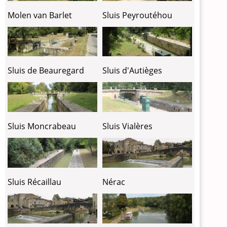
Molen van Barlet
Sluis Peyroutéhou
Sluis de Beauregard
Sluis d'Autièges
Sluis Moncrabeau
Sluis Vialères
Sluis Récaillau
Nérac