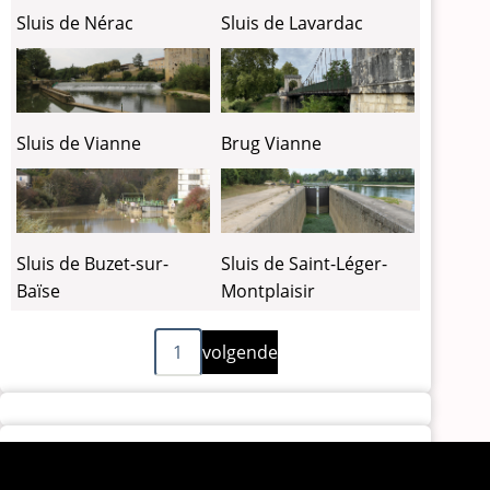
Sluis de Nérac
Sluis de Lavardac
Sluis de Vianne
Brug Vianne
Sluis de Buzet-sur-
Sluis de Saint-Léger-
Baïse
Montplaisir
Volgende
Paginering
1
volgende
pagina