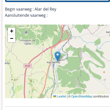
Begin vaarweg : Alar del Rey
Aansluitende vaarweg :
+
−
Leaflet
|
©
OpenStreetMap
contributors