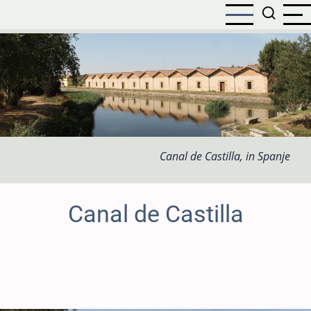
Overslaan
en
naar
de
inhoud
gaan
Canal de Castilla, in Spanje
Canal de Castilla