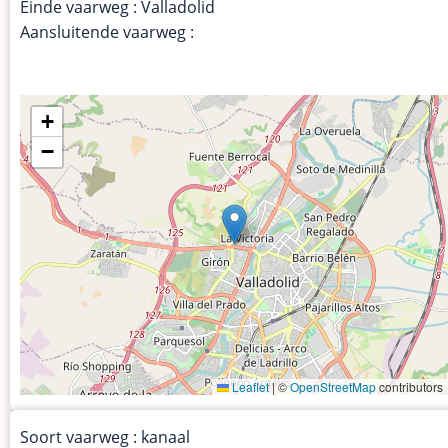
Einde vaarweg : Valladolid
Aansluitende vaarweg :
+
−
Leaflet
|
©
OpenStreetMap
contributors
Soort vaarweg : kanaal