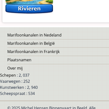
Voet
Marifoonkanalen in Nedeland
Marifoonkanalen in België
Marifoonkanalen in Frankrijk
Plaatsnamen
Over mij
Schepen
: 2, 037
Vaarwegen : 252
Kunstwerken : 2, 940
Scheepspraat : 534
© 2025 Michel Hensen Binnenvaart in Beeld, Alle