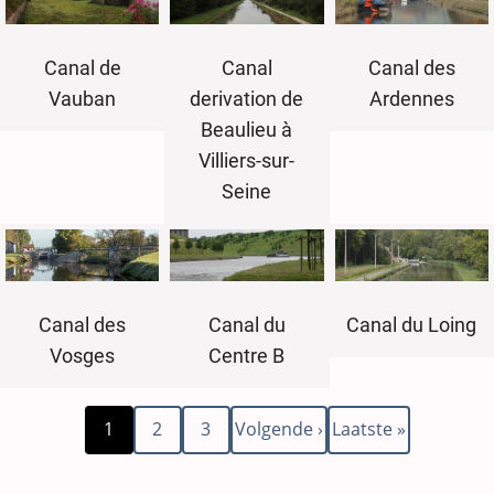
Canal de
Canal
Canal des
Vauban
derivation de
Ardennes
Beaulieu à
Villiers-sur-
Seine
Canal du
Canal du Loing
Canal des
Centre B
Vosges
Huidige
Pagina
Pagina
Volgende
Laatste
Paginering
1
2
3
Volgende ›
Laatste »
pagina
pagina
pagina